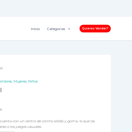
Inicio
Categorias
Quieres Vender?
ol
ombres
,
Mujeres
,
Niños
l
e:
 cuenta con un centro de corcho sólido y goma, lo que las
ateo o los juegos casuales.