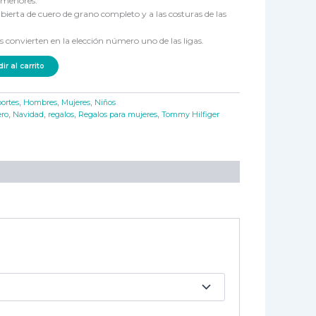
y menores.
cubierta de cuero de grano completo y a las costuras de las
s convierten en la elección número uno de las ligas.
ir al carrito
ortes
,
Hombres
,
Mujeres
,
Niños
ro
,
Navidad
,
regalos
,
Regalos para mujeres
,
Tommy Hilfiger