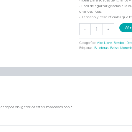
• Ideal para edades de 10 años 
• Fácil de agarrar gracias a la 
grandes ligas.
• Tamaño y peso oficiales que lo
Añad
-
+
Categorías:
Aire Libre
,
Beisbol
,
Dep
Etiquetas:
Billeteras
,
Bolso
,
Monede
 campos obligatorios están marcados con
*