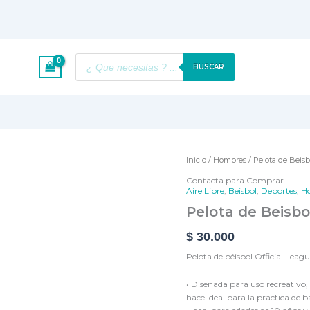
Búsqueda
BUSCAR
de
productos
Pelota
Inicio
/
Hombres
/ Pelota de Beisb
de
Contacta para Comprar
Beisbol
Aire Libre
,
Beisbol
,
Deportes
,
H
cantidad
Pelota de Beisbo
$
30.000
Pelota de béisbol Official Leagu
• Diseñada para uso recreativo,
hace ideal para la práctica de b