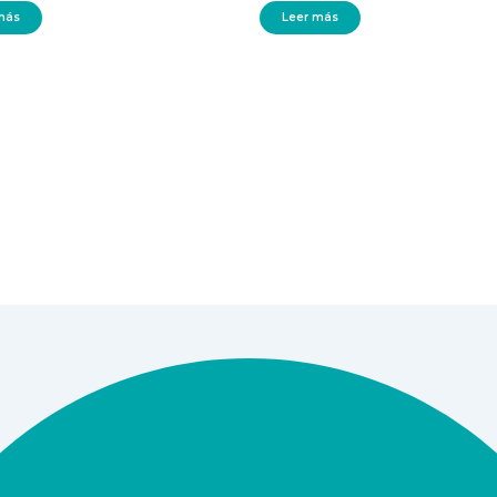
más
Leer más