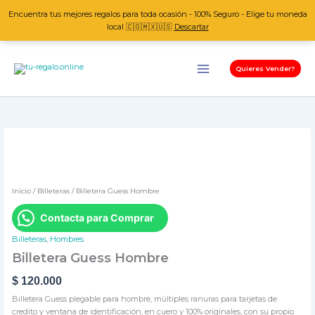
Ir
Encuentra tus mejores regalos para toda ocasión - 100% Seguro - Elige tu moneda
al
local 🇨🇴🇲🇽🇺🇸
Descartar
contenido
Quieres Vender?
Billetera
Guess
Hombre
cantidad
Inicio
/
Billeteras
/ Billetera Guess Hombre
Contacta para Comprar
Billeteras
,
Hombres
Billetera Guess Hombre
$
120.000
Billetera Guess plegable para hombre, múltiples ranuras para tarjetas de
credito y ventana de identificación, en cuero y 100% originales, con su propio