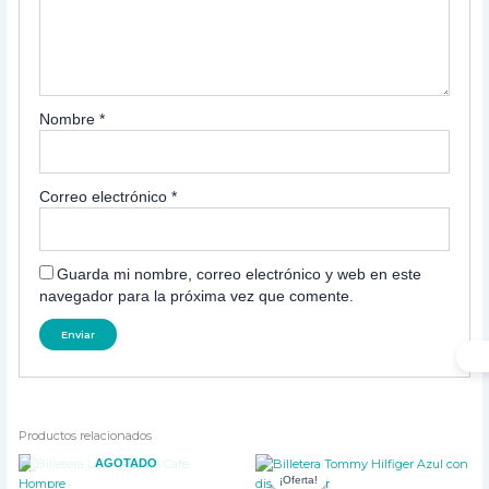
Nombre
*
Correo electrónico
*
Guarda mi nombre, correo electrónico y web en este
navegador para la próxima vez que comente.
Productos relacionados
El
El
AGOTADO
precio
precio
¡Oferta!
¡Oferta!
original
actual