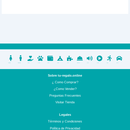
Mujeres
Hombres
Artesanias
Mascotas
Billeteras
Camping
Juegos
Gorros de Lana
Parlantes
Electrónica
Deportes
Vehículos
Sobre tu-regalo.online
¿ Como Comprar?
¿Como Vender?
Preguntas Frecuentes
Visitar Tienda
Legales
Términos y Condiciones
Política de Privacidad