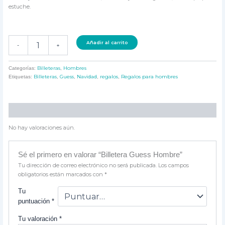
estuche.
Añadir al carrito
-
+
Billeteras
Hombres
Categorías:
,
Billeteras
Guess
Navidad
regalos
Regalos para hombres
Etiquetas:
,
,
,
,
Valoraciones (0)
No hay valoraciones aún.
Sé el primero en valorar “Billetera Guess Hombre”
Tu dirección de correo electrónico no será publicada.
Los campos
obligatorios están marcados con
*
Tu
puntuación
*
Tu valoración
*