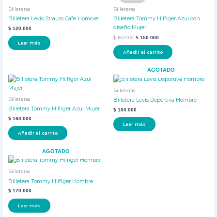
era:
es:
Billeteras
Billeteras
$ 160.000.
$ 150.000.
Billetera Levis Strauss Cafe Hombre
Billetera Tommy Hilfiger Azul con
diseño Mujer
$
120.000
$
160.000
$
150.000
Leer más
Añadir al carrito
AGOTADO
Billeteras
Billeteras
Billetera Levis Deportiva Hombre
Billetera Tommy Hilfiger Azul Mujer
$
100.000
$
160.000
Leer más
Añadir al carrito
AGOTADO
Billeteras
Billetera Tommy Hilfiger Hombre
$
170.000
Leer más