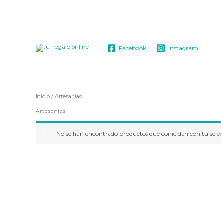
Ir
al
contenido
Facebook
Instagram
Inicio
/ Artesanias
Artesanias
No se han encontrado productos que coincidan con tu sele