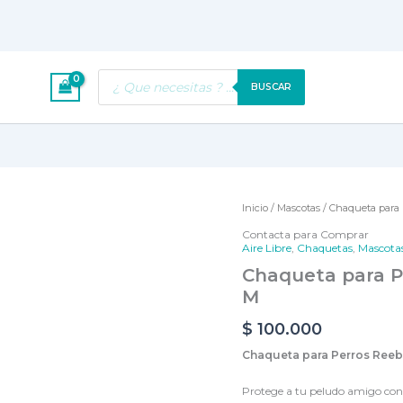
Búsqueda
BUSCAR
de
productos
Chaqueta
Inicio
/
Mascotas
/ Chaqueta para 
para
Contacta para Comprar
Perros
Aire Libre
,
Chaquetas
,
Mascota
Reebok
Chaqueta para P
Camuflada
M
-
Talla
$
100.000
M
cantidad
Chaqueta para Perros Reeb
Protege a tu peludo amigo con 