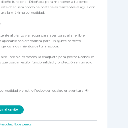
y diseño funcional. Diseñada para mantener a tu perro
, esta chaqueta combina materiales resistentes al agua con
segura la máxima comodidad.
:
stente al viento y al agua para aventuras al aire libre.
 ajustable con cremallera para un ajuste perfecto.
inge los movimientos de tu mascota.
 aire libre o días frescos, la chaqueta para perros Reebok es
s que buscan estilo, funcionalidad y protección en un solo
a comodidad y el estilo Reebok en cualquier aventura! 🌟
ir al carrito
Mascotas
,
Ropa perros