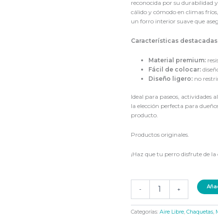
reconocida por su durabilidad 
cálido y cómodo en climas fríos
un forro interior suave que a
Características destacadas
Material premium:
resi
Fácil de colocar:
diseño
Diseño ligero:
no restr
Ideal para paseos, actividades al
la elección perfecta para dueño
producto.
Productos originales.
¡Haz que tu perro disfrute de l
Añad
-
+
Categorías:
Aire Libre
,
Chaquetas
,