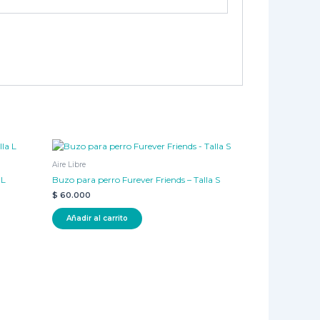
Aire Libre
 L
Buzo para perro Furever Friends – Talla S
$
60.000
Añadir al carrito