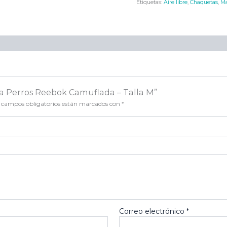
Etiquetas:
Aire libre
,
Chaquetas
,
Ma
ra Perros Reebok Camuflada – Talla M”
 campos obligatorios están marcados con
*
Correo electrónico
*