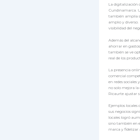
La digitalización
Cundinamarca. Una
también amplía si
amplio y diverso.
visibilidad del neg
Además del alcanc
ahorrar en gastos 
también se ve op
real de los product
La presencia onli
comercial compet
en redes sociales
no solo mejora la
Ricaurte ajustar s
Ejemplos locales 
sus negocios sign
locales logró aum
sino también en e
marca y fidelizar