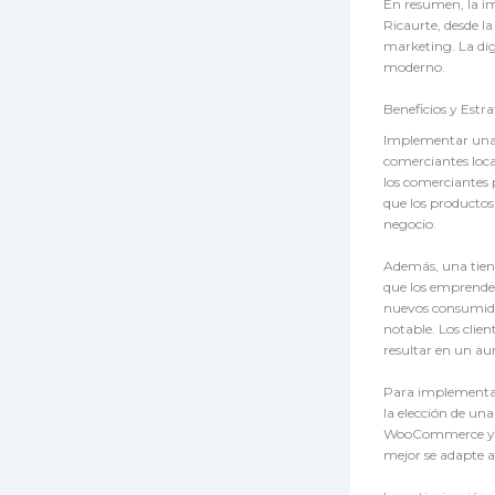
En resumen, la im
Ricaurte, desde l
marketing. La dig
moderno.
Beneficios y Est
Implementar una 
comerciantes local
los comerciantes 
que los productos
negocio.
Además, una tiend
que los emprendedo
nuevos consumidor
notable. Los clie
resultar en un aum
Para implementar 
la elección de u
WooCommerce y Me
mejor se adapte a