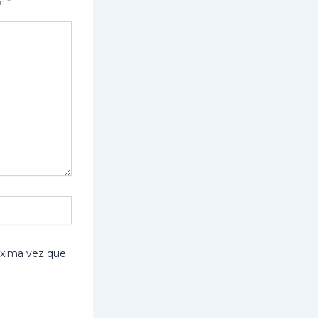
on
*
óxima vez que