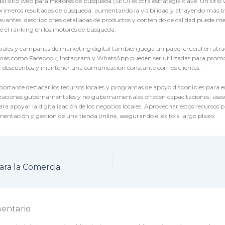
el sitio web para motores de búsqueda (SEO) es otra estrategia clave. Un siti
primeros resultados de búsqueda, aumentando la visibilidad y atrayendo más trá
levantes, descripciones detalladas de productos y contenido de calidad puede me
e el ranking en los motores de búsqueda.
ociales y campañas de marketing digital también juega un papel crucial en atra
ormas como Facebook, Instagram y WhatsApp pueden ser utilizadas para prom
r descuentos y mantener una comunicación constante con los clientes.
portante destacar los recursos locales y programas de apoyo disponibles para
zaciones gubernamentales y no gubernamentales ofrecen capacitaciones, aseso
a apoyar la digitalización de los negocios locales. Aprovechar estos recursos pu
entación y gestión de una tienda online, asegurando el éxito a largo plazo.
Tienda Online para la Comercialización de Productos y Servicios de Emprendedores, Comerciantes y Empresarios en el Municipio de Ricaurte, Cundinamarca
entario