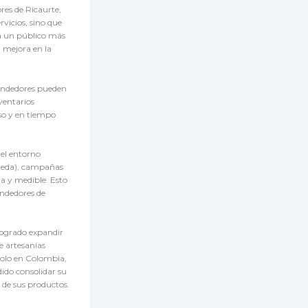
res de Ricaurte,
vicios, sino que
 a un público más
 mejora en la
rendedores pueden
nventarios
so y en tiempo
 el entorno
ueda), campañas
va y medible. Esto
endedores de
logrado expandir
e artesanías
 solo en Colombia,
ido consolidar su
 de sus productos.