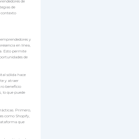
prendedores de
tegias de
l contexto
s emprendedores y
resencia en línea,
a. Esto permite
oportunidades de
tal sólida hace
te y atraer
ro beneficio
s, lo que puede
rácticas. Primero,
nes como Shopify,
plataforma que