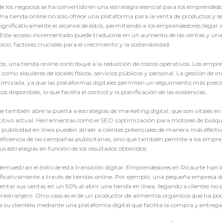
 de los negocios se ha convertido en una estrategia esencial para los emprendedo
 tienda online no solo ofrece una plataforma para la venta de productos y ser
gnificativamente el alcance de estos, permitiendo a los emprendedores llegar
 Este acceso incrementado puede traducirse en un aumento de las ventas y una
ocio, factores cruciales para el crecimiento y la sostenibilidad.
e, una tienda online contribuye a la reducción de costos operativos. Los emp
como alquileres de locales físicos, servicios públicos y personal. La gestión de i
timizada, ya que las plataformas digitales permiten un seguimiento más preci
os disponibles, lo que facilita el control y la planificación de las existencias.
ne también abre la puerta a estrategias de marketing digital, que son vitales en
itivo actual. Herramientas como el SEO (optimización para motores de búsq
 y publicidad en línea pueden atraer a clientes potenciales de manera más efecti
 eficiencia de las campañas publicitarias, sino que también permite a los empr
us estrategias en función de los resultados obtenidos.
demuestran el éxito de esta transición digital. Emprendedores en Ricaurte han 
ificativamente a través de tiendas online. Por ejemplo, una pequeña empresa d
entar sus ventas en un 50% al abrir una tienda en línea, llegando a clientes no
l extranjero. Otro caso es el de un productor de alimentos orgánicos que ha pod
 a su clientela mediante una plataforma digital que facilita la compra y entrega