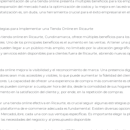
plementación de una tienda online presenta múltiples beneficios para los em
a expansión del mercado hasta la optimización de costos y la mejora en las estra
italización es, sin duda, una herramienta crucial para el éxito empresarial en e
rategias para Implementar una Tienda Online en Ricaurte
tienda online en Ricaurte, Cundinamarca, ofrece múltiples beneficios para lo
es. Uno de los principales beneficios es el aumento en las ventas. Al tener una p
pueden llegar a un público más amplio, no limitado por la ubicación geográfic
 y servicios estén disponibles para clientes fuera de Ricaurte, abriendo nuevas 
a online mejora la visibilidad y el reconocimiento de marca. Una presencia digi
res sean más accesibles y visibles, lo que puede aumentar la fidelidad del clien
es. La capacidad de ofrecer una experiencia de compra más conveniente es ot
ntes pueden comprar a cualquier hora del día, desde la comodidad de sus hogare
ento en la satisfacción del cliente y, por ende, en la repetición de compras.
una tienda online efectiva en Ricaurte, es crucial seguir algunas estrategias p
na plataforma de e-commerce adecuada es fundamental. Existen diversas opcio
rcadoLibre, cada una con sus ventajas específicas. Es importante elegir la 
 las necesidades del negocio y al presupuesto disponible.