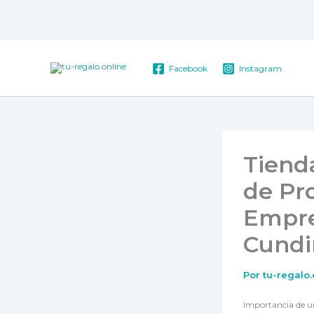
Ir
al
contenido
Facebook
Instagram
Tiend
de Pro
Empre
Cund
Por
tu-regalo
Importancia de u