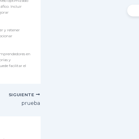
o web optimizado
fico. Incluir
jorar
er y retener
ocionar
 emprendedores en
rías y
ede facilitar el
SIGUIENTE
prueba