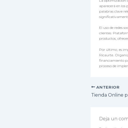
La optimización d
aparecerá en los 
palabras clave re
significativament
El uso de redes s
clientes. Plataf
productos, ofrece
Por último, es im
Ricaurte. Organi
financiamiento par
proceso de implem
ANTERIOR
Deja un com