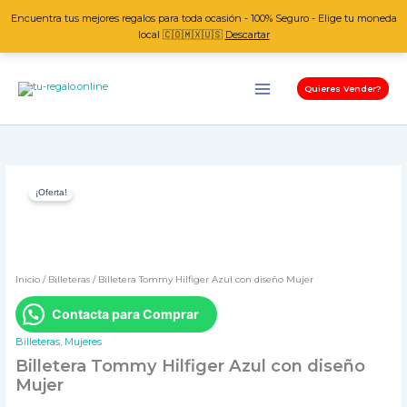
Ir
Encuentra tus mejores regalos para toda ocasión - 100% Seguro - Elige tu moneda
al
local 🇨🇴🇲🇽🇺🇸
Descartar
contenido
Quieres Vender?
Billetera
El
El
¡Oferta!
Tommy
precio
precio
Hilfiger
original
actual
Azul
con
era:
es:
diseño
$ 160.000.
$ 150.000.
Inicio
/
Billeteras
/ Billetera Tommy Hilfiger Azul con diseño Mujer
Mujer
cantidad
Contacta para Comprar
Billeteras
,
Mujeres
Billetera Tommy Hilfiger Azul con diseño
Mujer