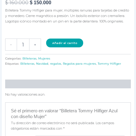
$
160.000
$
150.000
Billetera Tommy Hilfiger para mujer, múltiples ranuras para tarjetas de credito
y monedero. Cierre magnético a presión. Un bolsillo exterior con cremallera.
Logotipo icónico montado en un pin en la parte delantera. 100% originales.
Añadir al carrito
-
+
Billeteras
Mujeres
Categorías:
,
Billeteras
Navidad
regalos
Regalos para mujeres
Tommy Hilfiger
Etiquetas:
,
,
,
,
Valoraciones (0)
No hay valoraciones aún.
Sé el primero en valorar “Billetera Tommy Hilfiger Azul
con diseño Mujer”
Tu dirección de correo electrónico no será publicada.
Los campos
obligatorios están marcados con
*