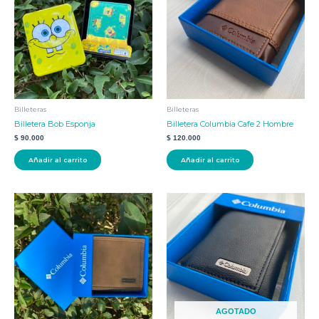
Billeteras
Billeteras
Billetera Bob Esponja
Billetera Columbia Cafe 2 Hombre
$
90.000
$
120.000
Añadir al carrito
Añadir al carrito
AGOTADO