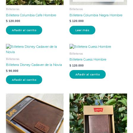
Billeteras
Billeteras
Billetera Columbia Cafe Hombre
Billetera Columbia Negra Hombre
$
120.000
$
120.000
Añadir al carrito
Leer más
Billeteras
Billeteras
Billetera Guess Hombre
Billetera Disney Cadaver de la Novia
$
120.000
$
90.000
Añadir al carrito
Añadir al carrito