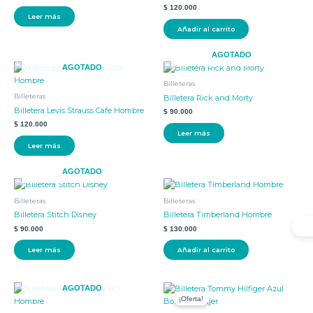
$
120.000
Leer más
Añadir al carrito
AGOTADO
AGOTADO
Billeteras
Billeteras
Billetera Rick and Morty
Billetera Levis Strauss Cafe Hombre
$
90.000
$
120.000
Leer más
Leer más
AGOTADO
Billeteras
Billeteras
Billetera Stitch Disney
Billetera Timberland Hombre
$
90.000
$
130.000
Leer más
Añadir al carrito
El
El
AGOTADO
precio
precio
¡Oferta!
original
actual
era:
es: