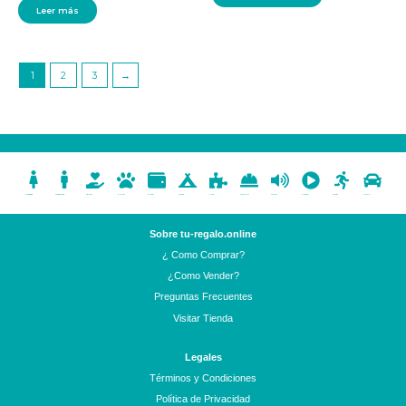
Leer más
1
2
3
→
Mujeres
Hombres
Artesanias
Mascotas
Billeteras
Camping
Juegos
Gorros de Lana
Parlantes
Electrónica
Deportes
Vehículos
Sobre tu-regalo.online
¿ Como Comprar?
¿Como Vender?
Preguntas Frecuentes
Visitar Tienda
Legales
Términos y Condiciones
Política de Privacidad