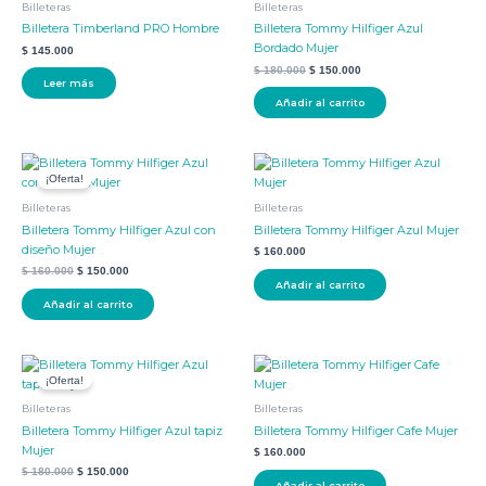
Billeteras
Billeteras
$ 180.000.
$ 150.000.
Billetera Timberland PRO Hombre
Billetera Tommy Hilfiger Azul
Bordado Mujer
$
145.000
$
180.000
$
150.000
Leer más
Añadir al carrito
El
El
precio
precio
¡Oferta!
original
actual
era:
es:
Billeteras
Billeteras
$ 160.000.
$ 150.000.
Billetera Tommy Hilfiger Azul con
Billetera Tommy Hilfiger Azul Mujer
diseño Mujer
$
160.000
$
160.000
$
150.000
Añadir al carrito
Añadir al carrito
El
El
precio
precio
¡Oferta!
original
actual
era:
es:
Billeteras
Billeteras
$ 180.000.
$ 150.000.
Billetera Tommy Hilfiger Azul tapiz
Billetera Tommy Hilfiger Cafe Mujer
Mujer
$
160.000
$
180.000
$
150.000
Añadir al carrito