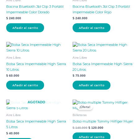
Aire Libre
Aire Libre
Bocina Bluetooth Jbl Clip 3 Portátil
Bocina Bluetooth Jbl Clip 3 Portátil
Impermeable Color Dorado
Impermeable Color Rojo
$
240.000
$
240.000
Añadir al carrito
Añadir al carrito
Aire Libre
Aire Libre
Bolsa Seca Impermeable High Sierra
Bolsa Seca Impermeable High Sierra
10 Litros
20 Litros
$
60.000
$
75.000
Añadir al carrito
Añadir al carrito
El
El
AGOTADO
precio
precio
¡Oferta!
original
actual
era:
es:
Aire Libre
Billeteras
$ 140.000.
$ 120.000.
Bolsa Seca Impermeable High Sierra
Bolso multiple Tommy Hilfiger Mujer
5 Litros
$
140.000
$
120.000
$
40.000
Añadir al carrito