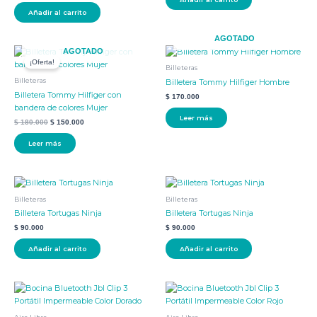
Añadir al carrito
AGOTADO
El
El
AGOTADO
precio
precio
¡Oferta!
original
actual
Billeteras
era:
es:
Billeteras
Billetera Tommy Hilfiger Hombre
$ 180.000.
$ 150.000.
Billetera Tommy Hilfiger con
$
170.000
bandera de colores Mujer
Leer más
$
180.000
$
150.000
Leer más
Billeteras
Billeteras
Billetera Tortugas Ninja
Billetera Tortugas Ninja
$
90.000
$
90.000
Añadir al carrito
Añadir al carrito